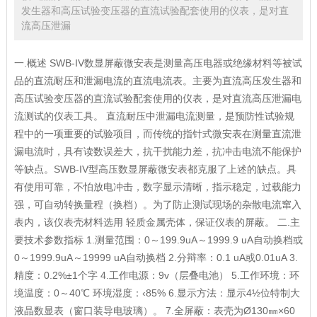
发生器和高压试验变压器的直流试验配套使用的仪表，是对直
流高压泄漏
一.概述 SWB-IV数显屏蔽微安表是测量高压电器或绝缘材料等被试
品的直流耐压和泄漏电流的直流电流表。主要为直流高压发生器和
高压试验变压器的直流试验配套使用的仪表，是对直流高压泄漏电
流测试的仪表工具。 直流耐压中泄漏电流测量，是预防性试验规
程中的一项重要的试验项目，而传统的指针式微安表在测量直流泄
漏电流时，具有读数误差大，抗干扰能力差，抗冲击电流不能保护
等缺点。SWB-IV型高压数显屏蔽微安表都克服了上述的缺点。具
有使用可靠，不怕放电冲击，数字显示清晰，指示稳定，过载能力
强，可自动转换量程（换档）。为了防止测试现场的杂散电流窜入
表内，该仪表壳材料选用 轻质金属壳体，保证仪表的屏蔽。 二.主
要技术参数指标 1.测量范围：0～199.9uA～1999.9 uA自动换档或
0～1999.9uA～19999 uA自动换档 2.分辩率：0.1 uA或0.01uA 3.
精度：0.2%±1个字 4.工作电源：9v（层叠电池） 5.工作环境：环
境温度：0～40℃ 环境湿度：‹85% 6.显示方法：显示4½位特制大
液晶数显表（窗口装导电玻璃）。 7.全屏蔽：表壳为Ø130㎜×60