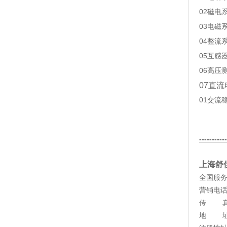
02磁电
03电磁
04整流
05互感
06高压
07直流
01交流
----------
上海舒
全国服
营销电
传
地