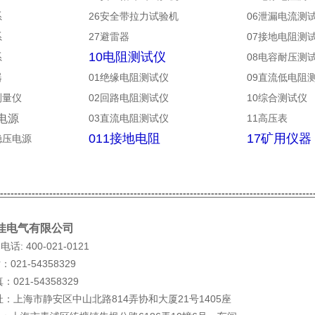
系
26
安全带拉力试验机
06泄漏电流测
系
27
避雷器
07接地电阻测
10电阻测试仪
系
08电容耐压测
器
01绝缘电阻测试仪
09直流低电阻
测量仪
02回路电阻测试仪
10综合测试仪
电源
03直流电阻测试仪
11高压表
011接地电阻
17矿用仪器
稳压电源
------------------------------------------------------------------------------------------
佳电气有限公司
务电话
: 400-021-0121
话：
021-54358329
真：
021-54358329
址：上海市静安区中山北路
814
弄协和大厦
21
号
1405
座