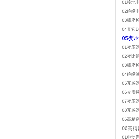
01接地
02绝缘
03插座
04其它D
05变
01变压
02变比
03插座
04绝缘
05互感
06介质
07变压
08互感
06高精
0
6高精
01电动