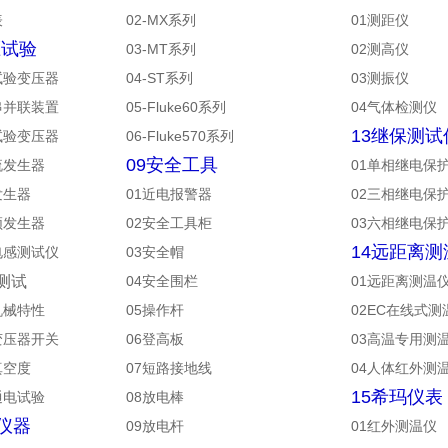
表
02-MX系列
01测距仪
压试验
03-MT系列
02测高仪
试验变压器
04-ST系列
03测振仪
串并联装置
05-Fluke60系列
04气体检测仪
13继保测试
试验变压器
06-Fluke570系列
09安全工具
流发生器
01单相继电保
发生器
01近电报警器
02三相继电保
频发生器
02安全工具柜
03六相继电保
14远距离测
电感测试仪
03安全帽
测试
04安全围栏
01远距离测温
机械特性
05操作杆
02EC在线式测
变压器开关
06登高板
03高温专用测
真空度
07短路接地线
04人体红外测
15希玛仪表
通电试验
08放电棒
Y仪器
09放电杆
01红外测温仪