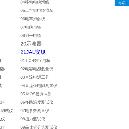
04移动电缆滑线
电话
05工字钢电缆滑车
06电车滑触线
07电缆拖链
08扁平电缆
20示波器
21JAL安规
列
01 LCR数字
电桥
测器
02电容电感测量仪
列
03直流电源工具
试
04直流低电阻测试仪
05 MOS管测试仪
试仪
06多路温度测试仪
缘测试仪
07电参数测量仪
试仪
08扭力测试仪
试仪
09晶体管分选测试仪