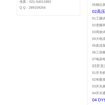
传真：021-54011883
05相位
Q Q：289109264
02高
01工频
02变频
03局放
04大电
05直流
06三倍
07电容
03开关
01开关
02有载
03开关
04开关
04 D