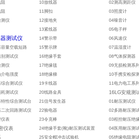
电阻
10放线器
02测高测距仪
电阻
11脚扣
03照度计
检测仪
12接地夹
04噪音计
13紧线器
05电子秤
压器测试仪
14警示带
06风速仪
器容量空载短路
15警示牌
07温湿度计
组别测试仪
16绝缘手套
08气体探测器
检测仪
17绝缘毯
09无损检测系
油介电强度
18绝缘梯
10手携安检探
器综合测试仪
19卡线器
11电力电工系
损耗测试仪
20线路金具
16LG安规测
器特性综合测试台
21信号发生器
01耐压测试仪
器二次回路测试仪
22验电器
02多路耐压测
密仪表
23
令克棒
03程控耐压绝
密仪表
24
绝缘手套
(
靴
)
耐压测试装置
04医用耐压测
系
25
安全帽冲击试验机
05绝缘电阻测