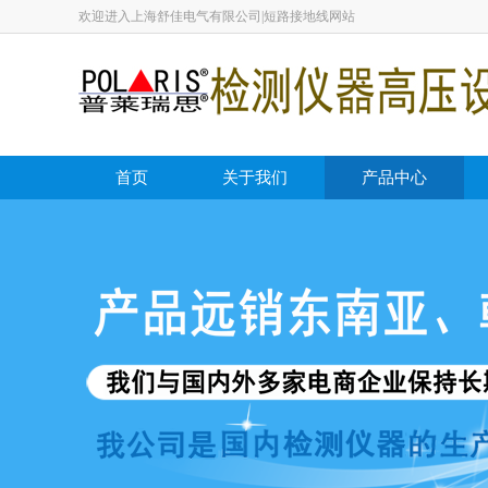
欢迎进入上海舒佳电气有限公司|短路接地线网站
首页
关于我们
产品中心