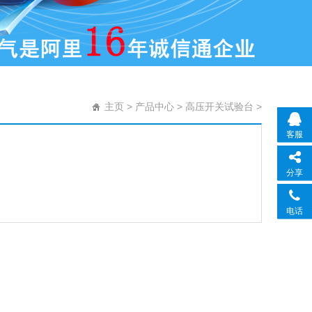
主页
>
产品中心
>
高压开关试验台
>
客服
分享
电话