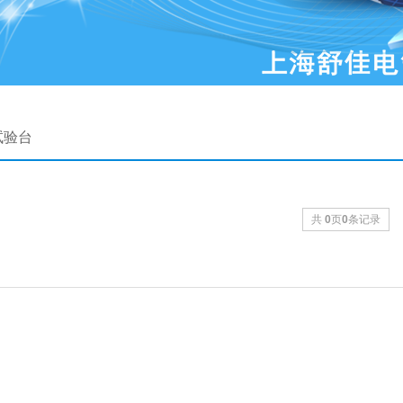
试验台
共
0
页
0
条记录