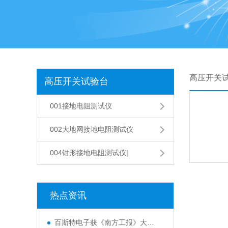
高压开关
高压开关试验台
001接地电阻测试仪
002大地网接地电阻测试仪
004钳形接地电阻测试仪|
热点资讯
百斯特电子获《南方工报》大篇幅报