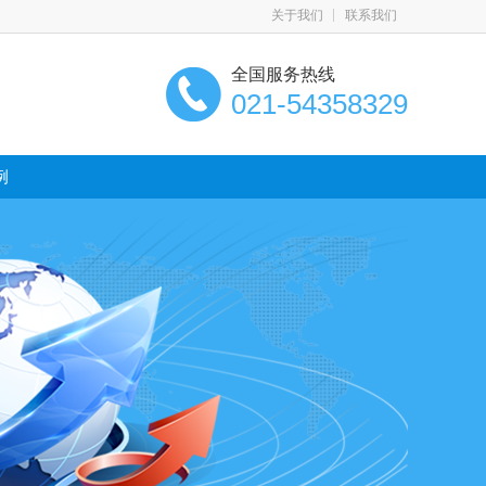
关于我们
联系我们
全国服务热线
021-54358329
例