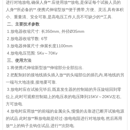
进行对地放电,确保人身**.应使用放**放电,是保证每个试验人员的
人身**所必备的**.便携式伸缩型放**便于携带,方便、灵活,具有体积
小、重量清、安全可靠,是高电压工作人员不可缺少的**工具.
二、主要技术参数
1.放电器收缩尺寸: 长350mm, 外径Ø35mm
2.放电器收缩节数: 6节
3.放电器伸展尺寸:伸展长度1100mm
4.放电电压范围: 5Kv～70Kv
三、使用方法
1.将便携式伸缩新型放**伸缩部分全部拉出.
2.把配制好的接地线插头插入放**的头端部位的插孔内,将地线的另
一端与大地连接,接地要可靠.
3.放电时应在试验完毕后,既直发生器的控制箱的升压旋钮回到零
位上,此时可观察控制箱上的电压表的电压降到15KV～20KV左右,
方可放电.
4.放电时应用放**的前端的金属尖头,慢慢的去靠进已断开试验电源
的试品.此时放**释放电能是经过-放电电阻进行对地放电.然后再用
放**上的钩子去钩住试品,进行**次防电.